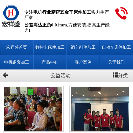
专注
电机行业精密五金车床件加工
实力生产
厂家
公差高达正负0.01mm,
方便安装,提高生产能
力!
宏祥盛首页
数控车床件加工
铜车削件加工
自动车床件加工
定制
电机铜套加工
产品中心
客户案例
关于我们
分类
公益活动