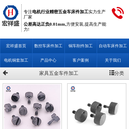
专注
电机行业精密五金车床件加工
实力生产
厂家
公差高达正负0.01mm,
方便安装,提高生产能
力!
宏祥盛首页
数控车床件加工
铜车削件加工
自动车床件加工
定制
电机铜套加工
产品中心
客户案例
关于我们
分类
家具五金车件加工