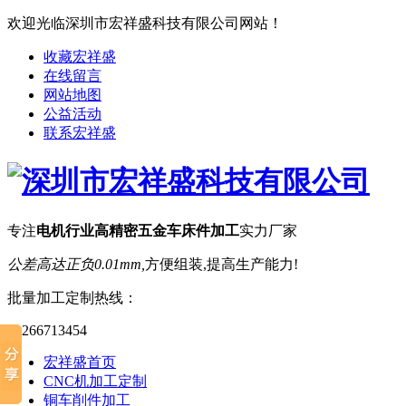
欢迎光临深圳市宏祥盛科技有限公司网站！
收藏宏祥盛
在线留言
网站地图
公益活动
联系宏祥盛
专注
电机行业高精密五金车床件加工
实力厂家
公差高达正负0.01mm,
方便组装,提高生产能力!
批量加工定制热线：
13266713454
宏祥盛首页
CNC机加工定制
铜车削件加工