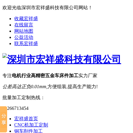
欢迎光临深圳市宏祥盛科技有限公司网站！
收藏宏祥盛
在线留言
网站地图
公益活动
联系宏祥盛
专注
电机行业高精密五金车床件加工
实力厂家
公差高达正负0.01mm,
方便组装,提高生产能力!
批量加工定制热线：
13266713454
宏祥盛首页
CNC机加工定制
铜车削件加工