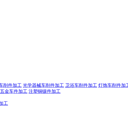
机车削件加工
光学器械车削件加工
卫浴车削件加工
灯饰车削件加
五金车件加工
注塑铜镶件加工
加工