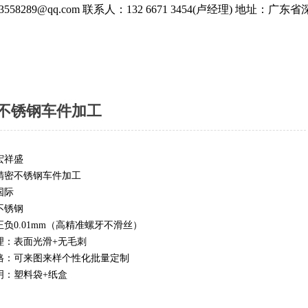
558289@qq.com
联系人：132 6671 3454(卢经理)
地址：广东省
不锈钢车件加工
宏祥盛
精密不锈钢车件加工
国际
不锈钢
负0.01mm（高精准螺牙不滑丝）
理：表面光滑+无毛刺
格：可来图来样个性化批量定制
明：塑料袋+纸盒