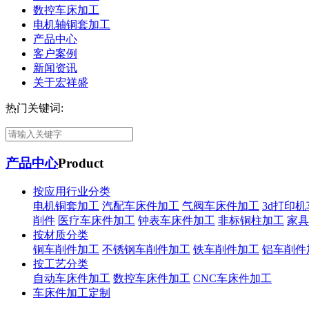
数控车床加工
电机轴铜套加工
产品中心
客户案例
新闻资讯
关于宏祥盛
热门关键词:
产品中心
Product
按应用行业分类
电机铜套加工
汽配车床件加工
气阀车床件加工
3d打印
削件
医疗车床件加工
钟表车床件加工
非标铜柱加工
家具
按材质分类
铜车削件加工
不锈钢车削件加工
铁车削件加工
铝车削件
按工艺分类
自动车床件加工
数控车床件加工
CNC车床件加工
车床件加工定制