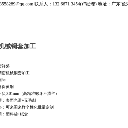
558289@qq.com
联系人：132 6671 3454(卢经理)
地址：广东省
机械铜套加工
宏祥盛
精密机械铜套加工
国际
环保黄铜
负0.01mm（高精准螺牙不滑丝）
理：表面光滑+无毛刺
格：可来图来样个性化批量定制
明：塑料袋+纸盒