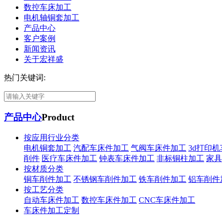
数控车床加工
电机轴铜套加工
产品中心
客户案例
新闻资讯
关于宏祥盛
热门关键词:
产品中心
Product
按应用行业分类
电机铜套加工
汽配车床件加工
气阀车床件加工
3d打印
削件
医疗车床件加工
钟表车床件加工
非标铜柱加工
家具
按材质分类
铜车削件加工
不锈钢车削件加工
铁车削件加工
铝车削件
按工艺分类
自动车床件加工
数控车床件加工
CNC车床件加工
车床件加工定制