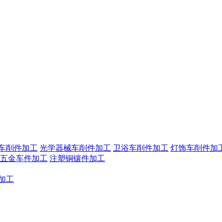
机车削件加工
光学器械车削件加工
卫浴车削件加工
灯饰车削件加
五金车件加工
注塑铜镶件加工
加工