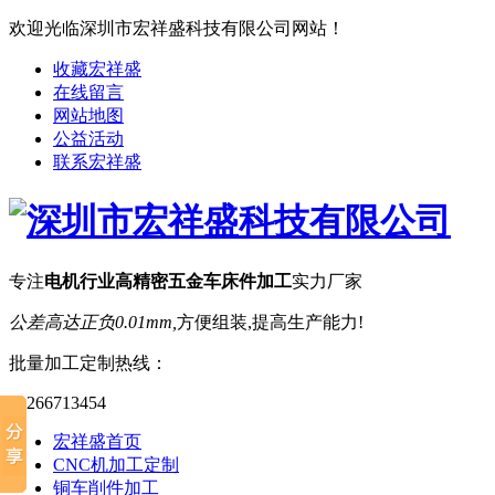
欢迎光临深圳市宏祥盛科技有限公司网站！
收藏宏祥盛
在线留言
网站地图
公益活动
联系宏祥盛
专注
电机行业高精密五金车床件加工
实力厂家
公差高达正负0.01mm,
方便组装,提高生产能力!
批量加工定制热线：
13266713454
宏祥盛首页
CNC机加工定制
铜车削件加工