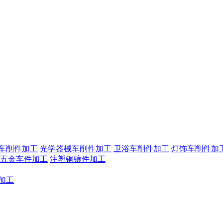
机车削件加工
光学器械车削件加工
卫浴车削件加工
灯饰车削件加
五金车件加工
注塑铜镶件加工
加工