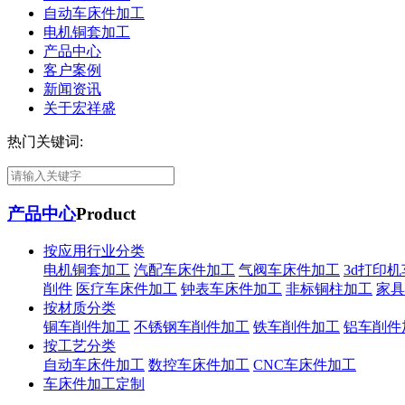
自动车床件加工
电机铜套加工
产品中心
客户案例
新闻资讯
关于宏祥盛
热门关键词:
产品中心
Product
按应用行业分类
电机铜套加工
汽配车床件加工
气阀车床件加工
3d打印
削件
医疗车床件加工
钟表车床件加工
非标铜柱加工
家具
按材质分类
铜车削件加工
不锈钢车削件加工
铁车削件加工
铝车削件
按工艺分类
自动车床件加工
数控车床件加工
CNC车床件加工
车床件加工定制