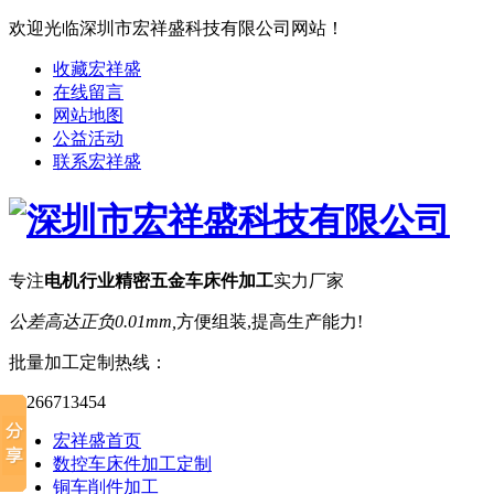
欢迎光临深圳市宏祥盛科技有限公司网站！
收藏宏祥盛
在线留言
网站地图
公益活动
联系宏祥盛
专注
电机行业精密五金车床件加工
实力厂家
公差高达正负0.01mm,
方便组装,提高生产能力!
批量加工定制热线：
13266713454
宏祥盛首页
数控车床件加工定制
铜车削件加工