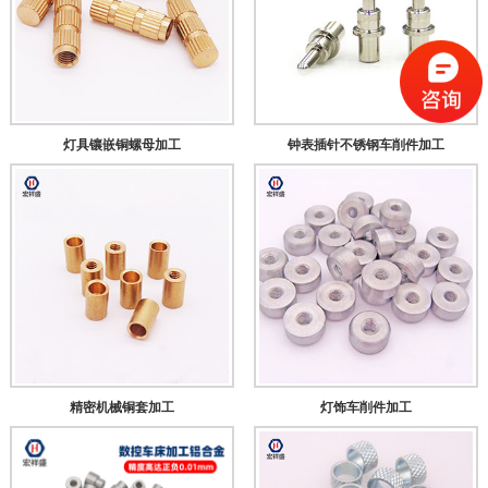
灯具镶嵌铜螺母加工
钟表插针不锈钢车削件加工
精密机械铜套加工
灯饰车削件加工