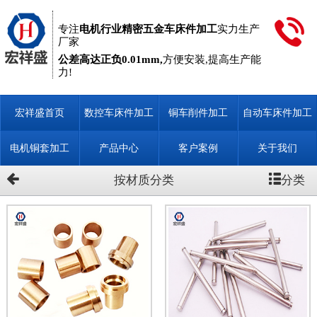
专注
电机行业精密五金车床件加工
实力生产
厂家
公差高达正负0.01mm,
方便安装,提高生产能
力!
宏祥盛首页
数控车床件加工
铜车削件加工
自动车床件加工
定制
电机铜套加工
产品中心
客户案例
关于我们
分类
按材质分类